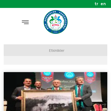
tr
en
Etkinlikler
Projeler
Geziler
Seminerler
Organizasyonlar