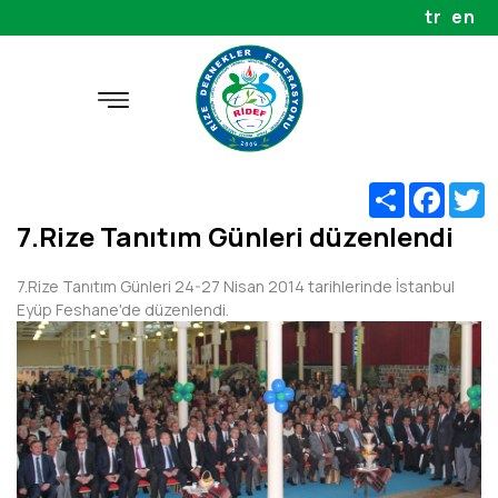
tr
en
Share
Faceb
T
7.Rize Tanıtım Günleri düzenlendi
7.Rize Tanıtım Günleri 24-27 Nisan 2014 tarihlerinde İstanbul
Eyüp Feshane'de düzenlendi.