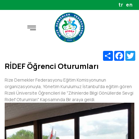
tr
en
Share
Faceb
T
RİDEF Öğrenci Oturumları
Rize Dernekler Federasyonu Eğitim Komisyonunun
organizasyonuyla, Yönetim Kurulumuz İstanbul'da eğitim gören
Rizeli Üniversite Öğrencileri ile "Zihinlerde Bilgi Gönüllerde Sevgi
Ridef Oturumları" Kapsamında Bir araya geldi.