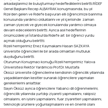
arkadaşlarımız ile buluşturmayı hedeflediklerini belirtti.RİDEF
Genel Başkanı Recep ALBAYRAK konuşmasında, bu yıl
Rize’den gelen ve Ridef’e başvuran elli öğrencimize barınma
konusunda yardımcı olduklarını ve yıl içerisinde zaman
zaman yiyecek ve giyecek konularında yardımcı olmaya
devam edeceklerini belirtti. Ayrıca asıl hedeflerinin
önümüzdeki yıl İstanbul’da Ridef’e ait bir öğrenci yurdu
açmak olduğunu belirttti.
Rizeli hemşerimiz Enez Kaymakamı Hasan SAZKAYA
üniversite öğrencileri ile bir arada olmaktan mutluluk
duyduğunu belirtti.
Oturumun Konuşmacı konuğu Rizeli hemşerimiz Yalova
Üniversitesi Rektör Yardımcısı Prof.Dr.
Mustafa
Öksüz
üniversite öğrencilerine kendisinin öğrencilik yıllarında
yaşadıklarından kesitler sunarak öğrencilere yapmaları
gerekenlerini anlattılar.
Sayın Öksüz ayrıca öğrencilere Yabancı dil öğrenmelerini,
öğrencilik yıllarında yurtdışı ziyareti yapmalarını, rakipsiz
olmalarını, en iyisini yapmalarını, fuar ziyaretleri yapmalarını,
teknolojik ürünlere yoğunlaşmalarını ve en önemli olanı