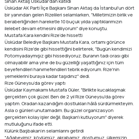
Sinan Aktaş Üsküdar’dan katıldı
Üsküdar AK Parti İlçe Başkanı Sinan Aktaş da İstanbul'un dört
bir yanından gelen Rizelileri selamlarken, "Milletimizin birlik ve
beraberliğinden hareketle 10 buçuk yılda yaptıklarımızın
ilelebet devam etmesini diliyorum" diye konuştu.
Mustafa Kara kendini Rize’de hissetti
Üsküdar Belediye Başkanı Mustafa Kara, ortamı görünce
kendisini Rize'de gibi hissettiğini belirterek, "Bugün kendimizi
Potomyadaymışız gibi hissediyoruz. Buranın tadı orası gibi
olmayabilir ama yine de bu güzelliği yaşattığınız için tüm
beyefendileri hanımefendileri tebrik ediyorum. Rize'nin
yemeklerini buraya kadar taşıdınız" dedi.
Rize Güneysu’da görev yaptı
Üsküdar Kaymakamı Mustafa Güler, "Birlikte kucaklaşmak
gerçekten çok güzel. Ben de 2 yıl Rize Güneysu'da görev
yaptım. Oradan kazandığım dostlukları hâlâ sürdürmekteyim.
Asla o günleri unutamadım. Bu güzel organizasyon
gerçekten kolay işler değil, Başkan'ı kutluyorum" diyerek
mutluluğunu ifade etti.
Külünk Başbakan’ın selamlarını getirdi
"Ağabeyimiz, köylümüz, akrabamız, dostumuz, ülkemizin