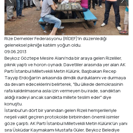
Rize Dernekler Federasyonu (RİDEF)'in düzenlediği
geleneksel pikniğe katılım yoğun oldu.
09.06.2013
Beykoz Göztepe Mesire Alanı'nda bir araya gelen Rizeliler,
piknik yaptı ve horon oynadı. Davetliler arasında yer alan AK
Parti İstanbul Milletvekili Metin Külünk, Başbakan Recep
Tayyip Erdoğan'ın arkasında dimdik durduklarını ve durmaya
da devam edeceklerini belirterek, "Bu ülkede demokrasinin
rafa kaldırılmasına asla izin vermeyen bu irade, sandıktan
aldığı iradeyi ancak sandıkta millete teslim eder" diye
konuştu.
İstanbul'un dört bir yanından gelen Rizeli hemşerileriyle
neşeli vakit geçiren protokolde birbirinden önemli isimler
göze çarptı. AK Parti İstanbul Milletvekili Metin Külünk'ün yanı
sıra Üsküdar Kaymakamı Mustafa Güler, Beykoz Belediye