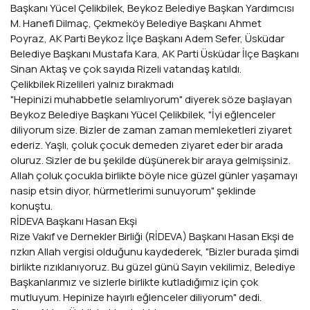
Başkanı Yücel Çelikbilek, Beykoz Belediye Başkan Yardımcısı
M. Hanefi Dilmaç, Çekmeköy Belediye Başkanı Ahmet
Poyraz, AK Parti Beykoz İlçe Başkanı Adem Sefer, Üsküdar
Belediye Başkanı Mustafa Kara, AK Parti Üsküdar İlçe Başkanı
Sinan Aktaş ve çok sayıda Rizeli vatandaş katıldı.
Çelikbilek Rizelileri yalnız bırakmadı
"Hepinizi muhabbetle selamlıyorum" diyerek söze başlayan
Beykoz Belediye Başkanı Yücel Çelikbilek, "İyi eğlenceler
diliyorum size. Bizler de zaman zaman memleketleri ziyaret
ederiz. Yaşlı, çoluk çocuk demeden ziyaret eder bir arada
oluruz. Sizler de bu şekilde düşünerek bir araya gelmişsiniz.
Allah çoluk çocukla birlikte böyle nice güzel günler yaşamayı
nasip etsin diyor, hürmetlerimi sunuyorum" şeklinde
konuştu.
RİDEVA Başkanı Hasan Ekşi
Rize Vakıf ve Dernekler Birliği (RİDEVA) Başkanı Hasan Ekşi de
rızkın Allah vergisi olduğunu kaydederek, "Bizler burada şimdi
birlikte rızıklanıyoruz. Bu güzel günü Sayın vekilimiz, Belediye
Başkanlarımız ve sizlerle birlikte kutladığımız için çok
mutluyum. Hepinize hayırlı eğlenceler diliyorum" dedi.