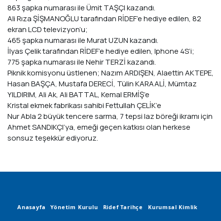
863 şapka numarası ile Ümit TAŞÇI kazandı.
Ali Rıza ŞİŞMANOĞLU tarafından RİDEF’e hediye edilen, 82
ekran LCD televizyon’u;
465 şapka numarası ile Murat UZUN kazandı.
İlyas Çelik tarafından RİDEF’e hediye edilen, Iphone 4S’i;
775 şapka numarası ile Nehir TERZİ kazandı.
Piknik komisyonu üstlenen; Nazım ARDIŞEN, Alaettin AKTEPE,
Hasan BAŞÇA, Mustafa DERECİ, Tülin KARAALİ, Mümtaz
YILDIRIM, Ali Ak, Ali BATTAL, Kemal ERMİŞ’e
Kristal ekmek fabrikası sahibi Fettullah ÇELİK’e
Nur Abla 2 büyük tencere sarma, 7 tepsi laz böreği ikramı için
Ahmet SANDIKÇI’ya, emeği geçen katkısı olan herkese
sonsuz teşekkür ediyoruz.
Anasayfa
Yönetim Kurulu
Ridef Tarihçe
Kurumsal Kimlik