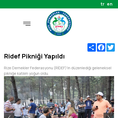
tr
en
Share
Faceb
T
Ridef Pikniği Yapıldı
Rize Dernekler Federasyonu (RİDEF)'in düzenlediği geleneksel
pikniğe katılım yoğun oldu.