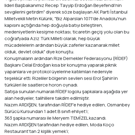
lideri Başbakanımız Recep Tayyip Erdoğan Beyefendi'nin
sevgilerini getirdim" diyerek söze başlayan AK Parti İstanbul
Milletvekili Metin Külünk, "Biz Alparslan 1071'de Anadolu'nun
kapısını açtığında hep doğuyla batıyı birleştiren,
medeniyetlerin kesişme noktası, ticaretin geçiş yolu olan bu
coğrafyada Aziz Türk Milleti olarak, hep büyük
mücadelelerin ardından büyük zaferler kazanarak millet
olduk, devlet olduk" diye konuştu.
Konuşmaların ardından Rize Dernekler Federasyonu (RİDEF)
Başkanı Celal Erdoğan kısa bir konuşma yaparak piknik
yapanlara ve protokol üyelerine katılımları nedeniyle
teşekkür etti. Rizeliler bölgenin sevilen sesi Erol Şahin’in
türküleri ile saatlerce horon oynadı.
Satışa sunulan numaralı RİDEF logolu şapkalara aşağıda yer
alan hediyeler, talihlilere takdim edilmiştir.
Nazım ARDIŞEN, tarafından RİDEF’e hediye edilen, Osmanbey
Sürücü Kursundan 1 adet B sınıfı ehliyet’i;
363 şapka numarası ile Meryem TEMİZEL kazandı.
Nazım ARDIŞEN tarafından hediye edilen, Moda Koço
Restaurant’tan 2 kişilik yemek’i;