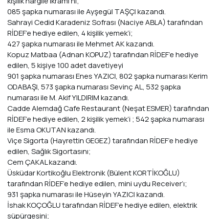
kişilik nargile ikramı’nı;
085 şapka numarası ile Ayşegül TAŞÇI kazandı.
Sahrayi Cedid Karadeniz Sofrası (Naciye ABLA) tarafından
RİDEF’e hediye edilen, 4 kişilik yemek’i;
427 şapka numarası ile Mehmet AK kazandı.
Kopuz Matbaa (Adnan KOPUZ) tarafından RİDEF’e hediye
edilen, 5 kişiye 100 adet davetiyeyi
901 şapka numarası Enes YAZICI, 802 şapka numarası Kerim
ODABAŞI, 573 şapka numarası Sevinç AL, 532 şapka
numarası ile M. Akif YILDIRIM kazandı.
Cadde Alemdağ Cafe Restaurant (Neşat ESMER) tarafından
RİDEF’e hediye edilen, 2 kişilik yemek’i ; 542 şapka numarası
ile Esma OKUTAN kazandı.
Viçe Sigorta (Hayrettin GEGEZ) tarafından RİDEF’e hediye
edilen, Sağlık Sigortasını;
Cem ÇAKAL kazandı.
Üsküdar Kortikoğlu Elektronik (Bülent KORTİKOĞLU)
tarafından RİDEF’e hediye edilen, mini uydu Receiver’ı;
931 şapka numarası ile Hüseyin YAZICI kazandı.
İshak KOÇOĞLU tarafından RİDEF’e hediye edilen, elektrik
süpürgesini;