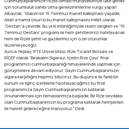
Cumhurbaşkanımızın Rizeli olması münasebetiyle ülke geneli
için sorumluluk sahibi olma gereksinimlerine vurgu yapan
Albayrak; “Malum bir 15 Temmuz ihanet kalkışması yaşadık,
Allah’a hamd olsun ki bu ihanet kalkışmasını millet olarak
“Destan”a çevirdik. Bu yıl ki etkinliğimizde resim sergileri ve “15
Temmuz Destanı” programı ile hem şehitlerimizi hatırlayacak
hem de Rizeli şehit ve gazilerimiz için özel oturumlar
düzenleyeceğiz.
Ayrıca Yeşilay, RTE Üniversitesi, Rize Ticaret Borsası ve
RİDEF olarak “Bırakalım Sigarayı, İçelim Rize Çayı” final
programımızı cumhurbaşkanlığı himayelerinde yapmak için
görüşmelere devam ediyoruz. Sayın Cumhurbaşkanımızın
sigara karşıtlığını hepimiz biliyoruz. Bu düşünce ile farklı bir
sunum ve ilginç içeriklerle hazırlayacağımız bu final
programımıza Sayın Cumhurbaşkanımızın katılarak
onurlandırması için temaslarımıza başladık. Bir Rize sevdalısı
olan Cumhurbaşkanımızın bu programa katılarak hemşerileri
ile hasret gidereceğine inanıyoruz.” Dedi.