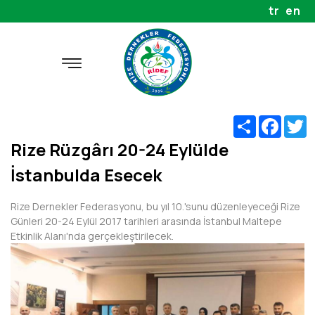
tr
en
Share
Faceb
T
Rize Rüzgârı 20-24 Eylülde
İstanbulda Esecek
Rize Dernekler Federasyonu, bu yıl 10.'sunu düzenleyeceği Rize
Günleri 20-24 Eylül 2017 tarihleri arasında İstanbul Maltepe
Etkinlik Alanı'nda gerçekleştirilecek.