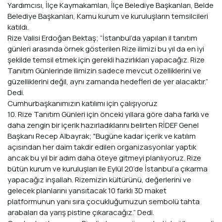
Yardımcısı, İlçe Kaymakamları, İlçe Belediye Başkanları, Belde
Belediye Başkanları, Kamu kurum ve kuruluşların temsilcileri
katıldı.
Rize Valisi Erdoğan Bektaş; “İstanbul’da yapılan il tanıtım
günleri arasında örnek gösterilen Rize ilimizi bu yıl da en iyi
şekilde temsil etmek için gerekli hazırlıkları yapacağız. Rize
Tanıtım Günlerinde ilimizin sadece mevcut özelliklerini ve
güzelliklerini değil, aynı zamanda hedefleri de yer alacaktır.”
Dedi.
Cumhurbaşkanımızın katılımı için çalışıyoruz
10. Rize Tanıtım Günleri için önceki yıllara göre daha farklı ve
daha zengin bir içerik hazırladıklarını belirten RİDEF Genel
Başkanı Recep Albayrak; "Bugüne kadar içerik ve katılım
açısından her daim takdir edilen organizasyonlar yaptık
ancak bu yıl bir adım daha öteye gitmeyi planlıyoruz. Rize
bütün kurum ve kuruluşları ile Eylül 20’de İstanbul’a çıkarma
yapacağız inşallah. Rizemizin kültürünü, değerlerini ve
gelecek planlarını yansıtacak 10 farklı 3D maket
platformunun yanı sıra çocukluğumuzun sembolü tahta
arabaları da yarış pistine çıkaracağız.” Dedi.