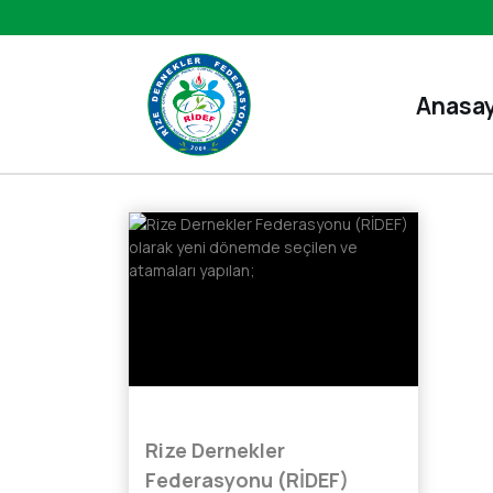
Anasa
Rize Dernekler
Federasyonu (RİDEF)